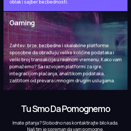
oblak i sajber bezbednosti.
Gaming
Zahtev: brze, bezbedne i skalabilne platforme
sposobne da obrađuju velike količine podataka i
veliki broj transakcija u realnom vremenu. Kako vam
pomažemo? Sa razvojem platformi za igre,
integracijom plaćanja, analitikom podataka,
zaštitom od prevara i mnogim drugim uslugama.
Tu Smo Da Pomognemo
Imate pitanja? Slobodno nas kontaktirajte bilo kada.
Naš tim je spreman da vam pomogne.