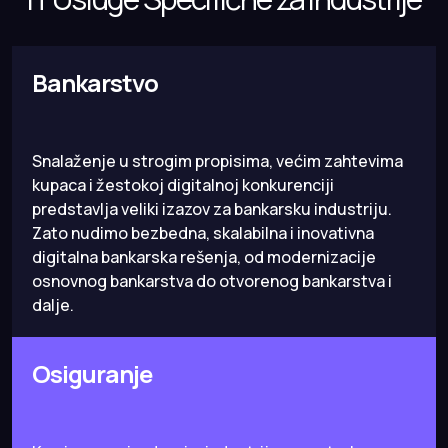
Bankarstvo
Snalaženje u strogim propisima, većim zahtevima
kupaca i žestokoj digitalnoj konkurenciji
predstavlja veliki izazov za bankarsku industriju.
Zato nudimo bezbedna, skalabilna i inovativna
digitalna bankarska rešenja, od modernizacije
osnovnog bankarstva do otvorenog bankarstva i
dalje.
Osiguranje