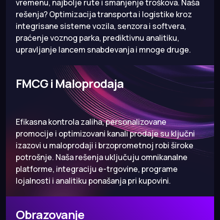
vremenu, najbolje rute i smanjenje troškova. Naša
rešenja? Optimizacija transporta i logistike kroz
integrisane sisteme vozila, senzora i softvera,
praćenje voznog parka, prediktivnu analitiku,
upravljanje lancem snabdevanja i mnoge druge.
FMCG i Maloprodaja
Efikasna kontrola zaliha, personalizovane
promocije i optimizovani kanali prodaje su ključni
izazovi u maloprodaji i brzoprometnoj robi široke
potrošnje. Naša rešenja uključuju omnikanalne
platforme, integraciju e-trgovine, programe
lojalnosti i analitiku ponašanja pri kupovini.
Obrazovanje