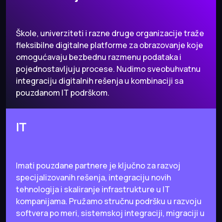
Škole, univerziteti i razne druge organizacije traže
fleksibilne digitalne platforme za obrazovanje koje
omogućavaju bezbednu razmenu podataka i
pojednostavljuju procese. Nudimo sveobuhvatnu
integraciju digitalnih rešenja u kombinaciji sa
pouzdanom IT podrškom.
IT
Imati pouzdane partnere je ključno za razvoj
specijalizovanih rešenja, integraciju novih
tehnologija i skaliranje infrastrukture u IT
kompanijama. Pružamo stručnu podršku u razvoju
softvera po meri, sistemskoj integraciji, migraciji u