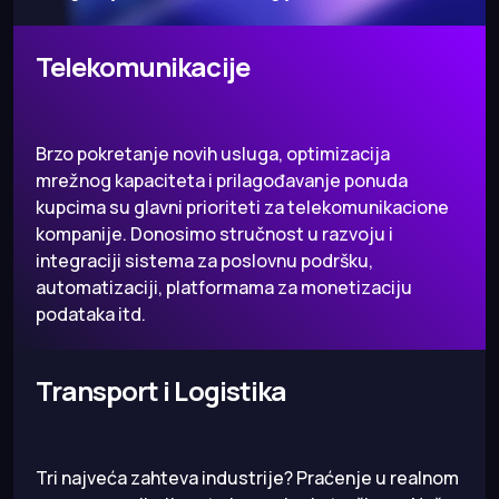
Telekomunikacije
Brzo pokretanje novih usluga, optimizacija
mrežnog kapaciteta i prilagođavanje ponuda
kupcima su glavni prioriteti za telekomunikacione
kompanije. Donosimo stručnost u razvoju i
integraciji sistema za poslovnu podršku,
automatizaciji, platformama za monetizaciju
podataka itd.
Transport i Logistika
Tri najveća zahteva industrije? Praćenje u realnom