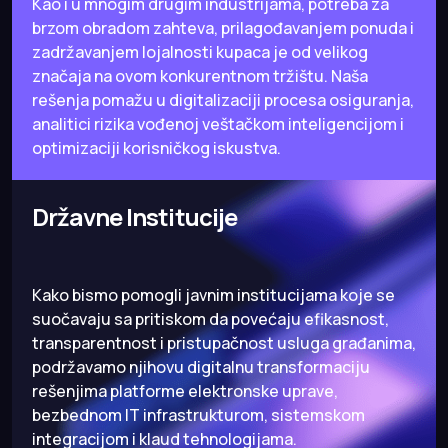
Kao i u mnogim drugim industrijama, potreba za
brzom obradom zahteva, prilagođavanjem ponuda i
zadržavanjem lojalnosti kupaca je od velikog
značaja na ovom konkurentnom tržištu. Naša
rešenja pomažu u digitalizaciji procesa osiguranja,
analitici rizika vođenoj veštačkom inteligencijom i
optimizaciji korisničkog iskustva.
Državne Institucije
Kako bismo pomogli javnim institucijama koje se
suočavaju sa pritiskom da povećaju efikasnost,
transparentnost i pristupačnost usluga građanima,
podržavamo njihovu digitalnu transformaciju
rešenjima platforme elektronske uprave,
bezbednom IT infrastrukturom, sistemskom
integracijom i klaud tehnologijama.