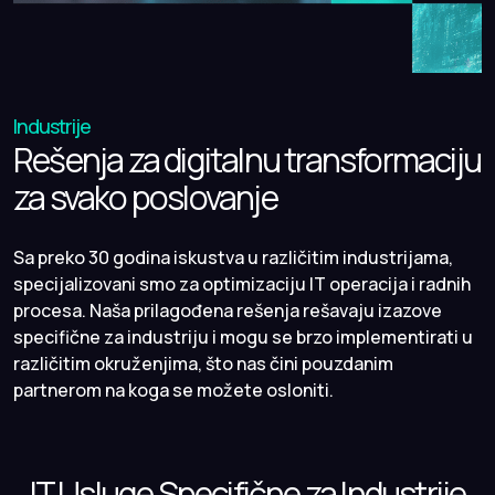
Industrije
Rešenja za digitalnu transformaciju
za svako poslovanje
Sa preko 30 godina iskustva u različitim industrijama,
specijalizovani smo za optimizaciju IT operacija i radnih
procesa. Naša prilagođena rešenja rešavaju izazove
specifične za industriju i mogu se brzo implementirati u
različitim okruženjima, što nas čini pouzdanim
partnerom na koga se možete osloniti.
IT Usluge Specifične za Industrije