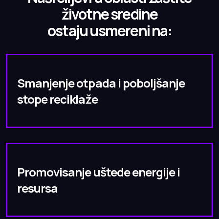
životne sredine
ostaju usmereni na:
Smanjenje otpada i poboljšanje
stope reciklaže
Promovisanje uštede energije i
resursa