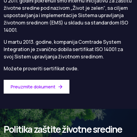
U 2011. godini pokrenuli smo internu inicijativu za zaštitu
životne sredine pod nazivom „Život je zelen“, sa ciljem
uspostavljanja i implementacije Sistema upravljanja
životnom sredinom (EMS) u skladu sa standardom ISO
14001.
U martu 2013. godine, kompanija Comtrade System
Integration je zvanično dobila sertifikat ISO 14001 za
svoj Sistem upravljanja životnom sredinom.
Možete proveriti sertifikat
ovde.
Preuzmite dokument
Politika zaštite životne sredine