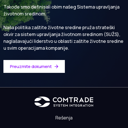
Takođe smo definisali obim našeg Sistema upravljanja
životnom sredinom.
Naša politika zaštite životne sredine pruža strateški
okvir za sistem upravljanja životnom sredinom (SUŽS),
naglašavajući liderstvo u oblasti zaštite životne sredine
u svim operacijama kompanije.
Preuzmite dokument
Rešenja