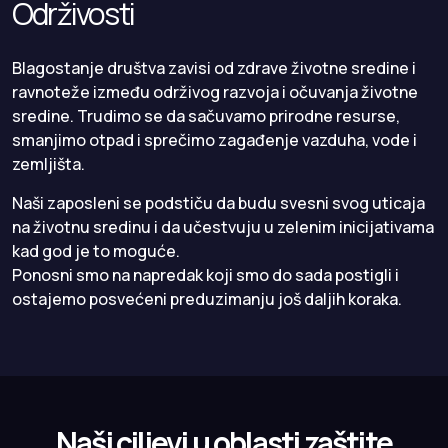
Održivosti
Blagostanje društva zavisi od zdrave životne sredine i
ravnoteže između održivog razvoja i očuvanja životne
sredine. Trudimo se da sačuvamo prirodne resurse,
smanjimo otpad i sprečimo zagađenje vazduha, vode i
zemljišta.
Naši zaposleni se podstiču da budu svesni svog uticaja
na životnu sredinu i da učestvuju u zelenim inicijativama
kad god je to moguće.
Ponosni smo na napredak koji smo do sada postigli i
ostajemo posvećeni preduzimanju još daljih koraka.
Naši ciljevi u oblasti zaštite