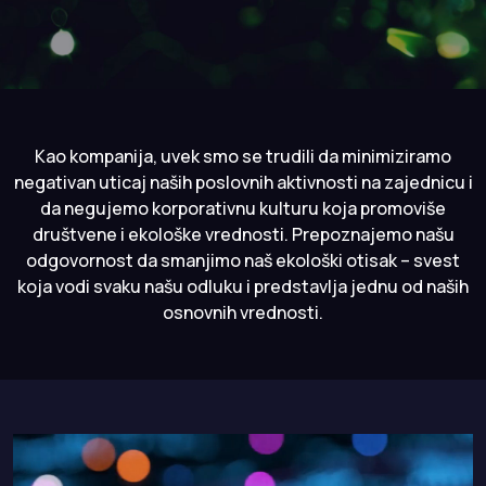
Kao kompanija, uvek smo se trudili da minimiziramo
negativan uticaj naših poslovnih aktivnosti na zajednicu i
da negujemo korporativnu kulturu koja promoviše
društvene i ekološke vrednosti. Prepoznajemo našu
odgovornost da smanjimo naš ekološki otisak – svest
koja vodi svaku našu odluku i predstavlja jednu od naših
osnovnih vrednosti.