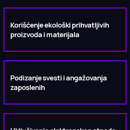
Korišćenje ekološki prihvatljivih
proizvoda i materijala
Podizanje svesti i angažovanja
zaposlenih