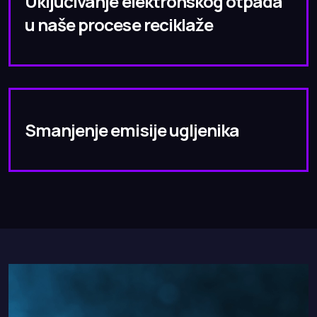
Uključivanje elektronskog otpada
u naše procese reciklaže
Smanjenje emisije ugljenika