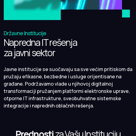
Državne Institucije
Napredna IT rešenja
za javni sektor
Javne institucije se suočavaju sa sve većim pritiskom da
pružaju efikasne, bezbedne i usluge orijentisane na
građane. Podržavamo vlade u njihovoj digitalnoj
transformaciji pružanjem platformi elektronske uprave,
otporne IT infrastrukture, sveobuhvatne sistemske
integracije i naprednih oblačnih rešenja.
Prednosti
za Vašu Instituciju