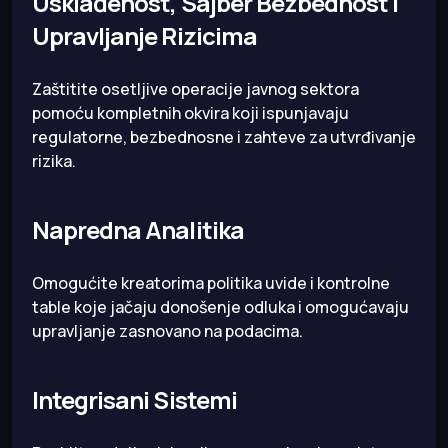
Usklađenost, Sajber Bezbednost i
Upravljanje Rizicima
Zaštitite osetljive operacije javnog sektora
pomoću kompletnih okvira koji ispunjavaju
regulatorne, bezbednosne i zahteve za utvrđivanje
rizika.
Napredna Analitika
Omogućite kreatorima politika uvide i kontrolne
table koje jačaju donošenje odluka i omogućavaju
upravljanje zasnovano na podacima.
Integrisani Sistemi