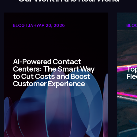
BLOG | ЈАНУАР 20, 2026
BLOG
AI-Powered Contact
Centers: The Smart Way
Top
to Cut Costs and Boost
Fl
Customer Experience