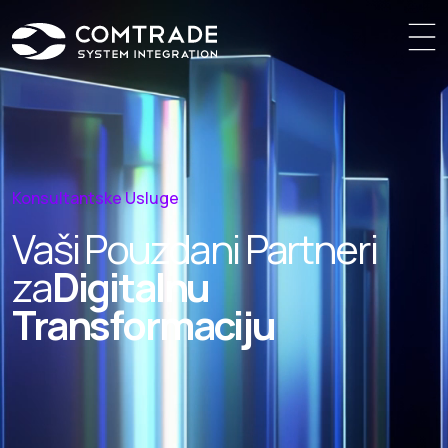
Konsultantske Usluge
Vaši Pouzdani Partneri
za
Digitalnu
Transformaciju