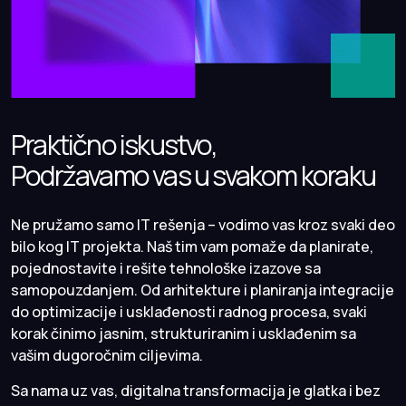
Praktično iskustvo,
Podržavamo vas u svakom koraku
Ne pružamo samo IT rešenja – vodimo vas kroz svaki deo
bilo kog IT projekta. Naš tim vam pomaže da planirate,
pojednostavite i rešite tehnološke izazove sa
samopouzdanjem. Od arhitekture i planiranja integracije
do optimizacije i usklađenosti radnog procesa, svaki
korak činimo jasnim, strukturiranim i usklađenim sa
vašim dugoročnim ciljevima.
Sa nama uz vas, digitalna transformacija je glatka i bez