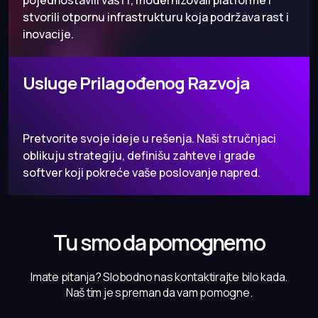
pojednostavili vaš IT, modernizovali platforme i
stvorili otpornu infrastrukturu koja podržava rast i
inovacije.
Usluge Prilagođenog Razvoja
Pretvorite svoje ideje u rešenja. Naši stručnjaci
oblikuju strategiju, definišu zahteve i grade
softver koji pokreće vaše poslovanje napred.
Tu smo da pomognemo
Imate pitanja? Slobodno nas kontaktirajte bilo kada.
Naš tim je spreman da vam pomogne.