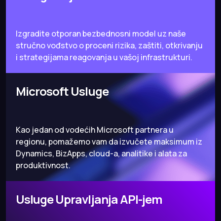
Izgradite otporan bezbednosni model uz naše
stručno vođstvo o proceni rizika, zaštiti, otkrivanju
i strategijama reagovanja u vašoj infrastrukturi.
Microsoft Usluge
Kao jedan od vodećih Microsoft partnera u
regionu, pomažemo vam da izvučete maksimum iz
Dynamics, BizApps, cloud-a, analitike i alata za
produktivnost.
Usluge Upravljanja API-jem