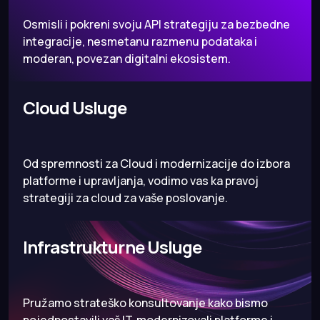
Osmisli i pokreni svoju API strategiju za bezbedne
integracije, nesmetanu razmenu podataka i
moderan, povezan digitalni ekosistem.
Cloud Usluge
Od spremnosti za Cloud i modernizacije do izbora
platforme i upravljanja, vodimo vas ka pravoj
strategiji za cloud za vaše poslovanje.
Infrastrukturne Usluge
Pružamo strateško konsultovanje kako bismo