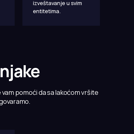
izveštavanje u svim
entitetima.
njake
e vam pomoći da sa lakoćom vršite
azgovaramo.