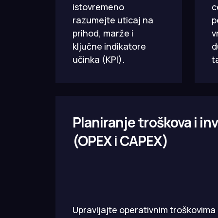
istovremeno
c
razumejte uticaj na
p
prihod, marže i
v
ključne indikatore
d
učinka (KPI).
t
Planiranje troškova i inv
(OPEX i CAPEX)
Upravljajte operativnim troškovima 