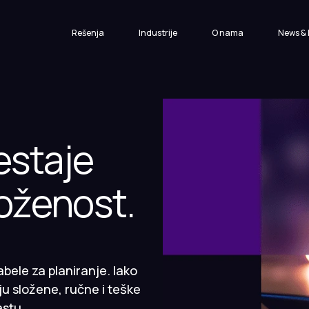
Rešenja
Industrije
O nama
News & 
estaje
oženost.
abele za planiranje. Iako
ju složene, ručne i teške
astu.