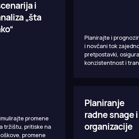
cenarija i
naliza „šta
ako“
Planirajte i prognozir
i novčani tok zajedno
pretpostavki, osigura
konzistentnost i tra
Planiranje
radne snage i
imulirajte promene
organizacije
a tržištu, pritiske na
roškove, promene