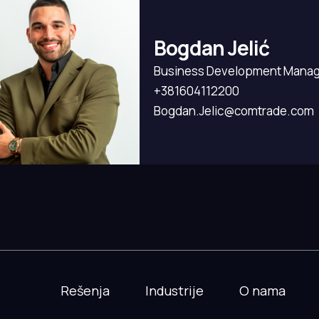
Bogdan Jelić
Business Development Mana
+381604112200
Bogdan.Jelic@comtrade.com
Rešenja
Industrije
O nama