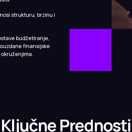
osi strukturu, brzinu i
stave budžetiranje,
pouzdane finansijske
m okruženjima.
Ključne Prednosti