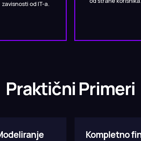
od strane korisnika
zavisnosti od IT-a.
Praktični Primeri
Modeliranje
Kompletno fin