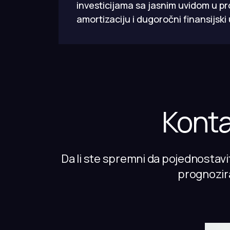
investicijama sa jasnim uvidom u pro
amortizaciju i dugoročni finansijski 
Konta
Da li ste spremni da pojednostavit
prognozira