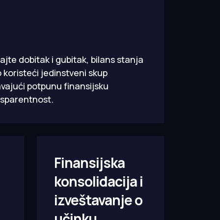
ajte dobitak i gubitak, bilans stanja
 koristeći jedinstveni skup
vajući potpunu finansijsku
nsparentnost.
Finansijska
konsolidacija i
izveštavanje o
učinku