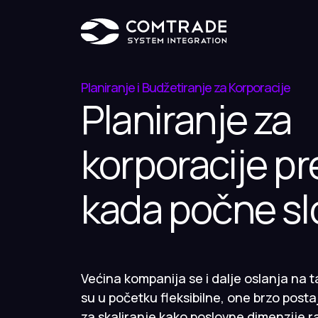
Planiranje i Budžetiranje za Korporacije
Planiranje za
korporacije pr
kada počne sl
Većina kompanija se i dalje oslanja na t
su u početku fleksibilne, one brzo posta
za skaliranje kako poslovne dimenzije r