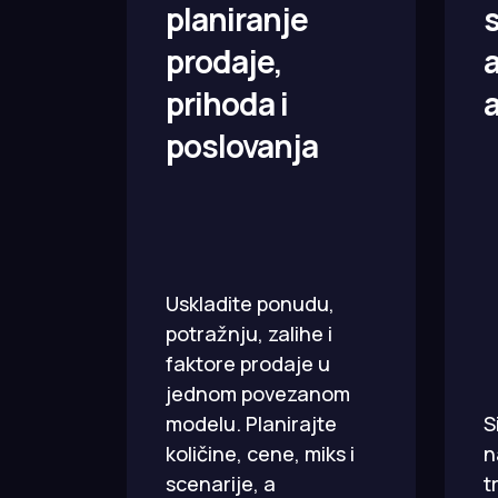
planiranje
s
prodaje,
a
prihoda i
poslovanja
Uskladite ponudu,
potražnju, zalihe i
faktore prodaje u
jednom povezanom
modelu. Planirajte
S
količine, cene, miks i
n
scenarije, a
t