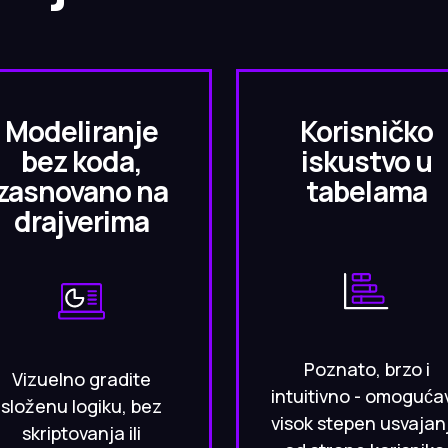
Modeliranje
Korisničko
bez koda,
iskustvo u
zasnovano na
tabelama
drajverima
Poznato, brzo i
Vizuelno gradite
intuitivno - omoguća
složenu logiku, bez
visok stepen usvajan
skriptovanja ili