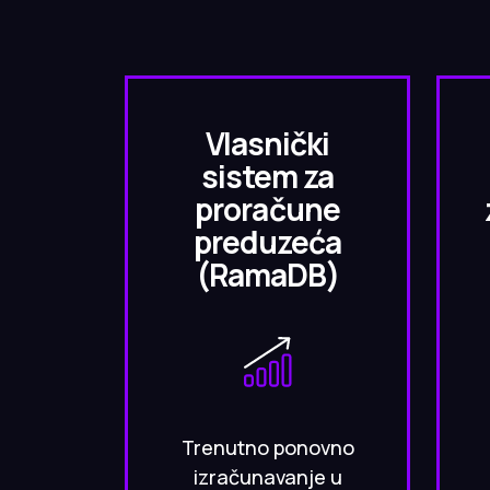
Vlasnički
sistem za
proračune
preduzeća
(RamaDB)
Trenutno ponovno
izračunavanje u