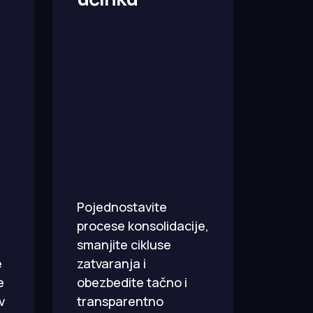
Pojednostavite
procese konsolidacije,
smanjite cikluse
e
zatvaranja i
e
obezbedite tačno i
v
transparentno