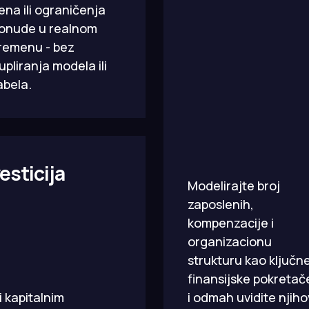
ena ili ograničenja
onude u realnom
remenu - bez
upliranja modela ili
abela.
esticija
Modelirajte broj
zaposlenih,
kompenzacije i
organizacionu
strukturu kao ključn
finansijske pokretač
i kapitalnim
i odmah uvidite njiho