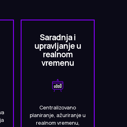
Saradnja i
upravljanje u
realnom
vremenu
Centralizovano
va
planiranje, ažuriranje u
ja
realnom vremenu,