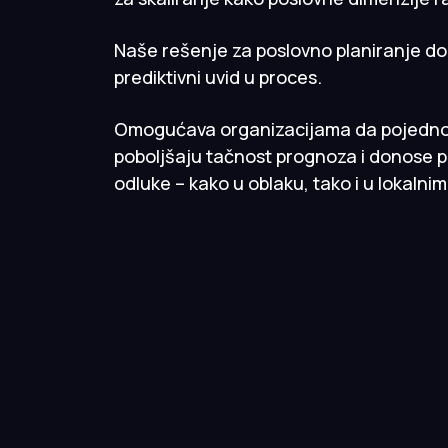
Naše rešenje za poslovno planiranje don
prediktivni uvid u proces.
Omogućava organizacijama da pojedno
poboljšaju tačnost prognoza i donose 
odluke – kako u oblaku, tako i u lokalni